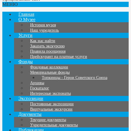
МЕНЮ
Главная
О Музее
История музея
Наш учредитель
Услуги
Как нас найти
Заказать экскурсию
Правила посещения
Прейскурант на платные услуги
Фонды
Фондовые коллекции
Мемориальные фонды
Топкинцы - Герои Советского Союза
Архивы
Госкаталог
Интересные экспонаты
Экспозиции
Постоянные экспозиции
Виртуальные экскурсии
Документы
Текущие документы
Учредительные документы
Публикации