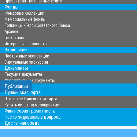
Прейскурант на платные услуги
Фонды
Фондовые коллекции
Мемориальные фонды
Топкинцы - Герои Советского Союза
Архивы
Госкаталог
Интересные экспонаты
Экспозиции
Постоянные экспозиции
Виртуальные экскурсии
Документы
Текущие документы
Учредительные документы
Публикации
Пушкинская карта
Что такое Пушкинская карта
Купить билет на мероприятие
Финансовая грамотность
Часто задаваемые вопросы
Доступная среда