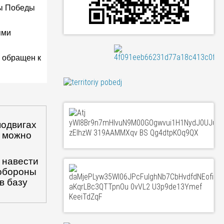
ны Победы
ями
, обращен к
подвигах
т можно
 навести
нобороны
в базу