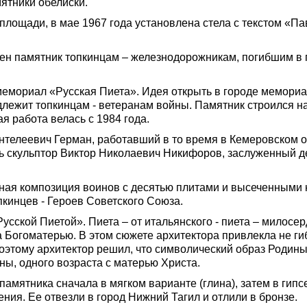
ятники обелиски.
 площади, в мае 1967 года установлена стела с текстом «П
лен памятник топкинцам – железнодорожникам, погибшим в
емориал «Русская Пиета». Идея открыть в городе мемори
лежит топкинцам - ветеранам войны. Памятник строился н
я работа велась с 1984 года.
нтелеевич Герман, работавший в то время в Кемеровском 
ь скульптор Виктор Николаевич Никифоров, заслуженный д
ая композиция воинов с десятью плитами и высеченными 
кинцев - Героев Советского Союза.
усской Пиетой». Пиета – от итальянского - пиета – милосер
а Богоматерью. В этом сюжете архитектора привлекла не ги
 Поэтому архитектор решил, что символический образ Родины
ы, одного возраста с матерью Христа.
амятника сначала в мягком варианте (глина), затем в гипс
ния. Ее отвезли в город Нижний Тагил и отлили в бронзе.