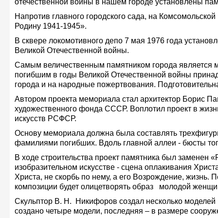
отечественной войны в нашем городе установлены пам
Напротив главного городского сада, на Комсомольской
Родину 1941-1945».
В сквере локомотивного депо 7 мая 1976 года установ
Великой Отечественной войны.
Самым величественным памятником города является м
погибшим в годы Великой Отечественной войны принад
города и на народные пожертвования. Подготовительна
Автором проекта мемориала стал архитектор Борис Па
художественного фонда СССР. Воплотил проект в жизн
искусств РСФСР.
Основу мемориала должна была составлять трехфигурн
фамилиями погибших. Вдоль главной аллеи - бюсты топ
В ходе строительства проект памятника был заменен «Р
изобразительном искусстве - сцена оплакивания Христ
Христа, не скорбь по нему, а его Возрождение, жизнь.
композиции будет олицетворять образ молодой женщин
Скульптор В. Н. Никифоров создал несколько моделей п
создано четыре модели, последняя – в размере сооруже