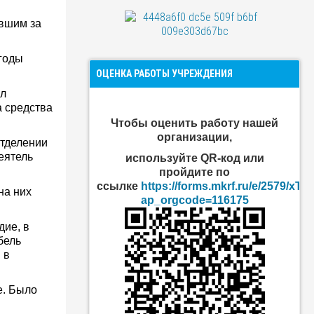
авшим за
 годы
ОЦЕНКА РАБОТЫ УЧРЕЖДЕНИЯ
ал
а средства
Чтобы оценить
работу нашей
организации
,
отделении
еятель
используйте QR-код или
пройдите по
ссылке
https://forms.mkrf.ru/e/2579/xT
на них
ap_orgcode=116175
дие, в
бель
 в
е. Было