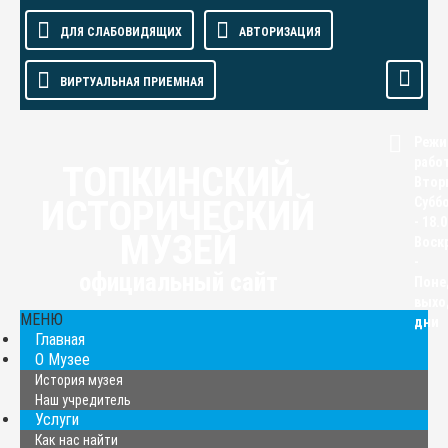
ДЛЯ СЛАБОВИДЯЩИХ
АВТОРИЗАЦИЯ
ВИРТУАЛЬНАЯ ПРИЕМНАЯ
Реж
рабо
ТОПКИНСКИЙ
Втор
ИСТОРИЧЕСКИЙ
Суббо
- 18.0
МУЗЕЙ
Воск
-
официальный сайт
Поне
выхо
МЕНЮ
дни
Главная
О Музее
История музея
Наш учредитель
Услуги
Как нас найти