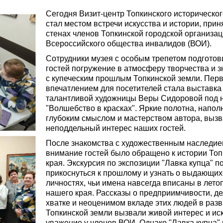
Сегодня Визит-центр Топкинского историческог
стал местом встречи искусства и истории, прин
стенах членов Топкинской городской организа
Всероссийского общества инвалидов (ВОИ).
Сотрудники музея с особым трепетом подготов
гостей погружение в атмосферу творчества и 
с купеческим прошлым Топкинской земли. Пер
впечатлением для посетителей стала выставка
талантливой художницы Веры Сидоровой под 
"Волшебство в красках". Яркие полотна, напо
глубоким смыслом и мастерством автора, выз
неподдельный интерес наших гостей.
После знакомства с художественным наследие
внимание гостей было обращено к истории Топ
края. Экскурсия по экспозиции "Лавка купца" п
прикоснуться к прошлому и узнать о выдающих
личностях, чьи имена навсегда вписаны в лето
нашего края. Рассказы о предприимчивости, д
хватке и неоценимом вкладе этих людей в раз
Топкинской земли вызвали живой интерес и ис
уважение у членов ВОИ. Однако "Лавка купца" 