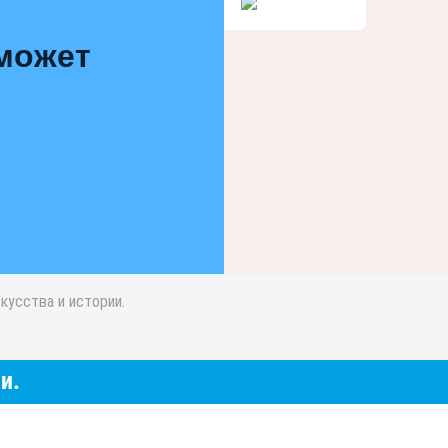
 может
кусства и истории.
и.