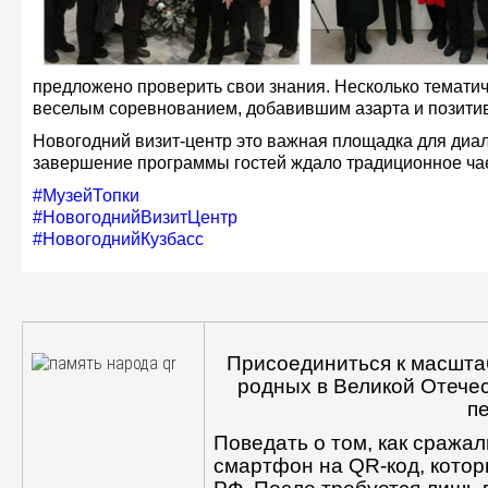
предложено проверить свои знания. Несколько тематич
веселым соревнованием, добавившим азарта и позити
Новогодний визит-центр это важная площадка для диал
завершение программы гостей ждало традиционное ча
#МузейТопки
#НовогоднийВизитЦентр
#НовогоднийКузбасс
Присоединиться к масшта
родных в Великой Отече
п
Поведать о том, как сража
смартфон на QR-код, котор