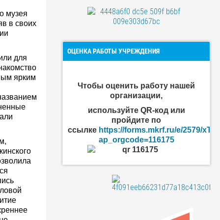
о музея
яв в своих
ции
ОЦЕНКА РАБОТЫ УЧРЕЖДЕНИЯ
или для
знакомство
вым ярким
Чтобы оценить
работу нашей
организации
,
названием
лненные
используйте QR-код или
вали
пройдите по
ссылке
https://forms.mkrf.ru/e/2579/xT
ap_orgcode=116175
м,
кинского
озволила
ся
пись
еловой
витие
креннее
не