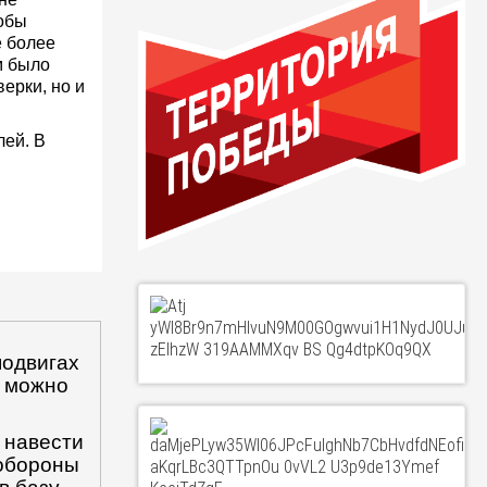
тобы
е более
м было
ерки, но и
лей. В
подвигах
т можно
 навести
нобороны