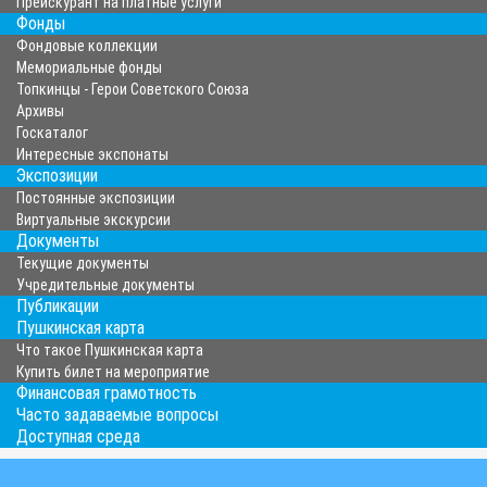
Прейскурант на платные услуги
Фонды
Фондовые коллекции
Мемориальные фонды
Топкинцы - Герои Советского Союза
Архивы
Госкаталог
Интересные экспонаты
Экспозиции
Постоянные экспозиции
Виртуальные экскурсии
Документы
Текущие документы
Учредительные документы
Публикации
Пушкинская карта
Что такое Пушкинская карта
Купить билет на мероприятие
Финансовая грамотность
Часто задаваемые вопросы
Доступная среда