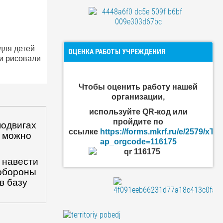
для детей
ОЦЕНКА РАБОТЫ УЧРЕЖДЕНИЯ
 и рисовали
Чтобы оценить
работу нашей
организации
,
используйте QR-код или
пройдите по
подвигах
ссылке
https://forms.mkrf.ru/e/2579/xT
т можно
ap_orgcode=116175
 навести
нобороны
в базу