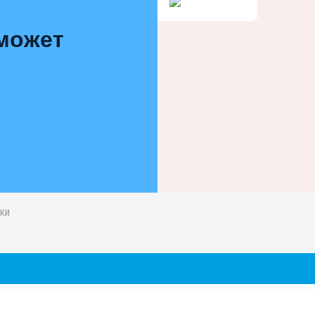
 может
ки